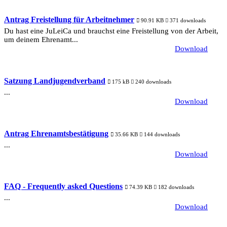
Antrag Freistellung für Arbeitnehmer
90.91 KB
371 downloads
Du hast eine JuLeiCa und brauchst eine Freistellung von der Arbeit,
um deinem Ehrenamt...
Download
Satzung Landjugendverband
175 kB
240 downloads
...
Download
Antrag Ehrenamtsbestätigung
35.66 KB
144 downloads
...
Download
FAQ - Frequently asked Questions
74.39 KB
182 downloads
...
Download