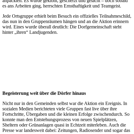
anpackten. Es wurde geklönt, gescherzt und gelacht – doch sobald
es ans Arbeiten ging, herrschten Ernsthaftigkeit und Teamgeist.
Jede Ortsgruppe erhielt beim Besuch ein offizielles Teilnahmeschild,
das nun in den Gruppenräumen hängen und an die Aktion erinnern
wird. Eines wurde überall deutlich: Die Dorfgemeinschaft steht
hinter „ihren“ Landjugenden.
Begeisterung weit über die Dörfer hinaus
Nicht nur in den Gemeinden selbst war die Aktion ein Ereignis. In
sozialen Medien berichteten viele Gruppen fast live über ihre
Fortschritte, Übergaben und die kleinen Erfolge zwischendurch. So
konnte man den Entstehungsprozess von neuen Spielplätzen,
Sheltern oder Grünanlagen quasi in Echtzeit miterleben. Auch die
Presse war landesweit dabei: Zeitungen, Radiosender und sogar das