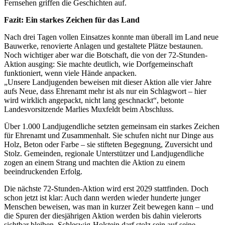
Fernsehen griffen die Geschichten auf.
Fazit: Ein starkes Zeichen für das Land
Nach drei Tagen vollen Einsatzes konnte man überall im Land neue
Bauwerke, renovierte Anlagen und gestaltete Plätze bestaunen.
Noch wichtiger aber war die Botschaft, die von der 72-Stunden-
Aktion ausging: Sie machte deutlich, wie Dorfgemeinschaft
funktioniert, wenn viele Hände anpacken.
„Unsere Landjugenden beweisen mit dieser Aktion alle vier Jahre
aufs Neue, dass Ehrenamt mehr ist als nur ein Schlagwort – hier
wird wirklich angepackt, nicht lang geschnackt“, betonte
Landesvorsitzende Marlies Muxfeldt beim Abschluss.
Über 1.000 Landjugendliche setzten gemeinsam ein starkes Zeichen
für Ehrenamt und Zusammenhalt. Sie schufen nicht nur Dinge aus
Holz, Beton oder Farbe – sie stifteten Begegnung, Zuversicht und
Stolz. Gemeinden, regionale Unterstützer und Landjugendliche
zogen an einem Strang und machten die Aktion zu einem
beeindruckenden Erfolg.
Die nächste 72-Stunden-Aktion wird erst 2029 stattfinden. Doch
schon jetzt ist klar: Auch dann werden wieder hunderte junger
Menschen beweisen, was man in kurzer Zeit bewegen kann – und
die Spuren der diesjährigen Aktion werden bis dahin vielerorts
sichtbar bleiben. Schleswig-Holstein darf stolz sein auf seine