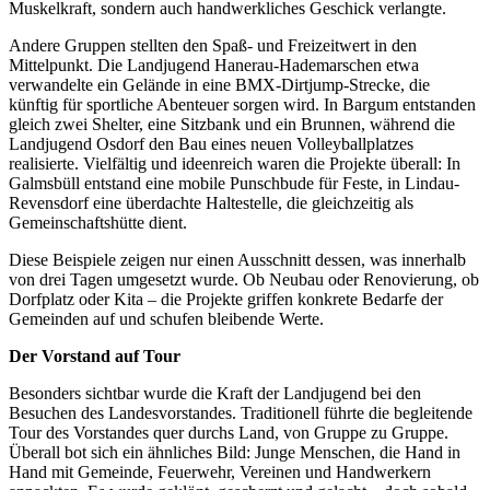
Muskelkraft, sondern auch handwerkliches Geschick verlangte.
Andere Gruppen stellten den Spaß- und Freizeitwert in den
Mittelpunkt. Die Landjugend Hanerau-Hademarschen etwa
verwandelte ein Gelände in eine BMX-Dirtjump-Strecke, die
künftig für sportliche Abenteuer sorgen wird. In Bargum entstanden
gleich zwei Shelter, eine Sitzbank und ein Brunnen, während die
Landjugend Osdorf den Bau eines neuen Volleyballplatzes
realisierte. Vielfältig und ideenreich waren die Projekte überall: In
Galmsbüll entstand eine mobile Punschbude für Feste, in Lindau-
Revensdorf eine überdachte Haltestelle, die gleichzeitig als
Gemeinschaftshütte dient.
Diese Beispiele zeigen nur einen Ausschnitt dessen, was innerhalb
von drei Tagen umgesetzt wurde. Ob Neubau oder Renovierung, ob
Dorfplatz oder Kita – die Projekte griffen konkrete Bedarfe der
Gemeinden auf und schufen bleibende Werte.
Der Vorstand auf Tour
Besonders sichtbar wurde die Kraft der Landjugend bei den
Besuchen des Landesvorstandes. Traditionell führte die begleitende
Tour des Vorstandes quer durchs Land, von Gruppe zu Gruppe.
Überall bot sich ein ähnliches Bild: Junge Menschen, die Hand in
Hand mit Gemeinde, Feuerwehr, Vereinen und Handwerkern