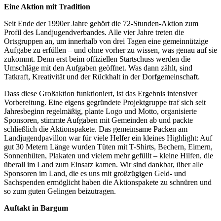
Eine Aktion mit Tradition
Seit Ende der 1990er Jahre gehört die 72-Stunden-Aktion zum
Profil des Landjugendverbandes. Alle vier Jahre treten die
Ortsgruppen an, um innerhalb von drei Tagen eine gemeinnützige
Aufgabe zu erfüllen – und ohne vorher zu wissen, was genau auf sie
zukommt. Denn erst beim offiziellen Startschuss werden die
Umschläge mit den Aufgaben geöffnet. Was dann zählt, sind
Tatkraft, Kreativität und der Rückhalt in der Dorfgemeinschaft.
Dass diese Großaktion funktioniert, ist das Ergebnis intensiver
Vorbereitung. Eine eigens gegründete Projektgruppe traf sich seit
Jahresbeginn regelmäßig, plante Logo und Motto, organisierte
Sponsoren, stimmte Aufgaben mit Gemeinden ab und packte
schließlich die Aktionspakete. Das gemeinsame Packen am
Landjugendpavillon war für viele Helfer ein kleines Highlight: Auf
gut 30 Metern Länge wurden Tüten mit T-Shirts, Bechern, Eimern,
Sonnenhüten, Plakaten und vielem mehr gefüllt – kleine Hilfen, die
überall im Land zum Einsatz kamen. Wir sind dankbar, über alle
Sponsoren im Land, die es uns mit großzügigen Geld- und
Sachspenden ermöglicht haben die Aktionspakete zu schnüren und
so zum guten Gelingen beizutragen.
Auftakt in Bargum