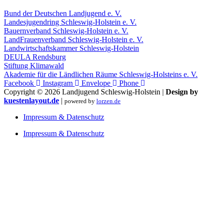
Bund der Deutschen Landjugend e. V.
Landesjugendring Schleswig-Holstein e. V.
Bauernverband Schleswig-Holstein e. V.
LandFrauenverband Schleswig-Holstein e. V.
Landwirtschaftskammer Schleswig-Holstein
DEULA Rendsburg
Stiftung Klimawald
Akademie für die Ländlichen Räume Schleswig-Holsteins e. V.
Facebook
Instagram
Envelope
Phone
Copyright © 2026 Landjugend Schleswig-Holstein |
Design by
kuestenlayout.de
|
powered by
lorzen.de
Impressum & Datenschutz
Impressum & Datenschutz