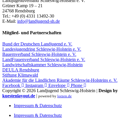
Landjugendverband Schleswig-Holstein e. V.
Grüner Kamp 19 – 21
24768 Rendsburg
Tel.: +49 (0) 4331 13492-30
E-Mail:
info@landjugend-sh.de
Mitglied- und Partnerschaften
Bund der Deutschen Landjugend e. V.
Landesjugendring Schleswig-Holstein e. V.
Bauernverband Schleswig-Holstein e. V.
LandFrauenverband Schleswig-Holstein e. V.
Landwirtschaftskammer Schleswig-Holstein
DEULA Rendsburg
Stiftung Klimawald
Akademie für die Ländlichen Räume Schleswig-Holsteins e. V.
Facebook
Instagram
Envelope
Phone
Copyright © 2026 Landjugend Schleswig-Holstein |
Design by
kuestenlayout.de
|
powered by
lorzen.de
Impressum & Datenschutz
Impressum & Datenschutz